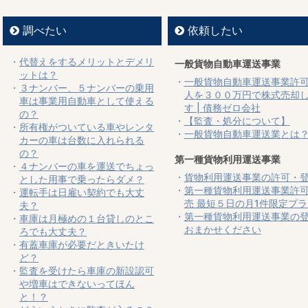
調べたい
依頼したい
代替えをするメリットとデメリ
一般貨物自動車運送事業
ットは？
一般貨物自動車運送事業許
３ナンバー、５ナンバーの乗用
人を３００万円で株式売却
車は事業用自動車として使える
す | 債務ゼロ会社
の？
【監査・処分について】
所有権がついている車やレンタ
一般貨物自動車運送業とは
カーの車は台数に入れられる
の？
第一種貨物利用運送事業
４ナンバーの車を運送でちょっ
貨物利用運送事業の許可・
とした用事で乗ったらダメ？
第一種貨物利用運送事業許
運転手は日雇い契約でも大丈
売 最短５日の月1件限定プラ
夫？
第一種貨物利用運送事業の
車庫は月極めの１台貸しのとこ
おまかせください
ろでも大丈夫？
有蓋車庫が必要だときいたけ
ど？
監査を受けたら車庫の新設認可
や増車はできないってほん
と！？