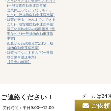
どういうときに監査が入るの？
(一般貨物自動車運送事業)
営業停止ってどうなっちゃう
の？(一般貨物自動車運送事業)
監査が来る！それまでにできる
こと(一般貨物自動車運送事業)
適正化実施機関の巡回指導は監
査なの？(一般貨物自動車運送
事業)
監査から行政処分の流れ(一般
貨物自動車運送事業)
監査ってなにするの？(一般貨
物自動車運送事業)
【監査の種類】
ぐご連絡ください！
メールは24
ご依頼
2
受付時間：平日9:00〜12:00