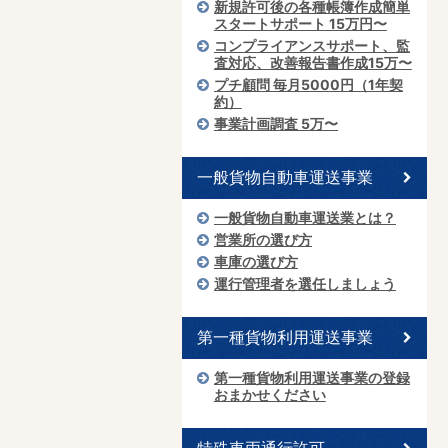
新規許可後の各種帳簿作成簡単
スタートサポート 15万円〜
コンプライアンスサポート、監
査対応、改善報告書作成15万〜
プチ顧問 毎月5000円（1年契
約）
事業計画調査 5万〜
一般貨物自動車運送事業
一般貨物自動車運送業とは？
営業所の選び方
車庫の選び方
運行管理者を選任しましょう
第一種貨物利用運送事業
第一種貨物利用運送事業の登録
おまかせください