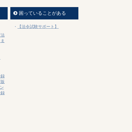
困っていることがある
【法令試験サポート】
可法
しま
？
登録
可販
ン
登録