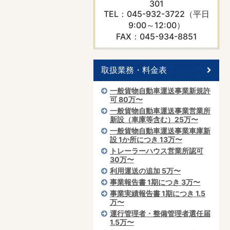
301
TEL：045-932-3722（平日
9:00～12:00）
FAX：045-934-8851
取扱業務・料金表
一般貨物自動車運送事業新規許
可 80万〜
一般貨物自動車運送事業営業所
新設（車庫等含む）25万〜
一般貨物自動車運送事業車庫新
設 1か所につき 13万〜
トレーラーハウス営業所認可
30万〜
利用運送の追加 5万〜
事業報告書 1期につき 3万〜
事業実績報告書 1期につき 1.5
万〜
運行管理者・整備管理者選任届
1.5万〜