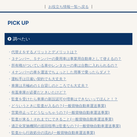
お役立ち情報一覧へ戻る
PICK UP
調べたい
代替えをするメリットとデメリットは？
３ナンバー、５ナンバーの乗用車は事業用自動車として使えるの？
所有権がついている車やレンタカーの車は台数に入れられるの？
４ナンバーの車を運送でちょっとした用事で乗ったらダメ？
運転手は日雇い契約でも大丈夫？
車庫は月極めの１台貸しのところでも大丈夫？
有蓋車庫が必要だときいたけど？
監査を受けたら車庫の新設認可や増車はできないってほんと！？
どういうときに監査が入るの？(一般貨物自動車運送事業)
営業停止ってどうなっちゃうの？(一般貨物自動車運送事業)
監査が来る！それまでにできること(一般貨物自動車運送事業)
適正化実施機関の巡回指導は監査なの？(一般貨物自動車運送事業)
監査から行政処分の流れ(一般貨物自動車運送事業)