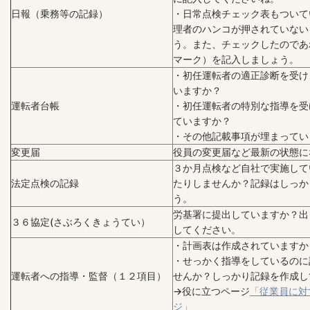
日報（乗務等の記録）
・日常点検チェック表もついて
理者のハンコが押されていない
う。また、チェックしたのであ
マーク）を記入しましょう。
・初任運転者の適正診断を受け
いますか？
運転者台帳
・初任運転者の特別な指導を受
ていますか？
・その他記載事項が埋まってい
変更届
役員の変更届など最新の状態に
３か月点検など自社で実施して
法定点検の記録
たりしませんか？記録はしっか
う。
労基署に提出していますか？出
３６協定(さぶろくきょうてい）
してください。
・計画表は作成されていますか
・せっかく指導をしているのに
運転者への指導・監督（１２項目）
せんか？しっかり記録を作成し
→役に立つページ
「従業員に対
ジ」