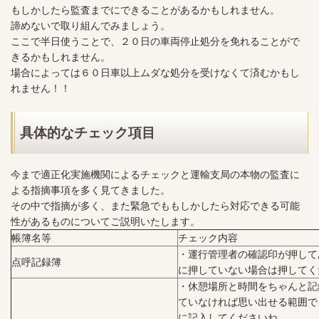
もしかしたら監査までにできることがあるかもしれません。
諦めないで取り組んでみましょう。
ここで半日使うことで、２０日の車両停止処分を免れることがで
きるかもしれません。
場合によっては６０日車以上ムダな処分を受けなくて済むかもし
れません！！
具体的なチェック項目
今まで適正化実施機関によるチェックと運輸支局の本物の監査に
よる指摘事項を多く見てきました。
その中で指摘が多く、また緊急でももしかしたら対応できる可能
性があるものについてご説明いたします。
帳簿名等
チェック内容
・運行管理者の確認印が押して
点呼記録簿
に押していない場合は押してく
・休憩場所と時間をちゃんと記
ていなければ思い出せる範囲で
に記入してくださいね。