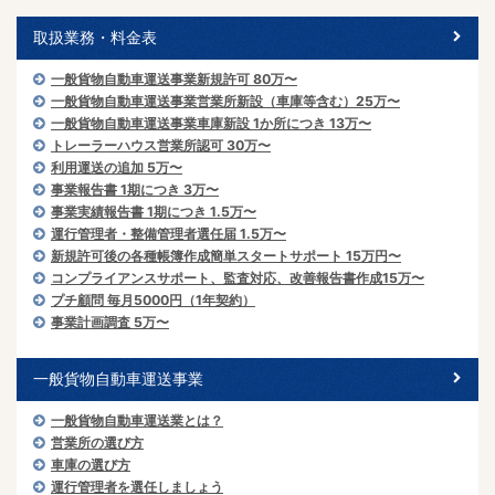
取扱業務・料金表
一般貨物自動車運送事業新規許可 80万〜
一般貨物自動車運送事業営業所新設（車庫等含む）25万〜
一般貨物自動車運送事業車庫新設 1か所につき 13万〜
トレーラーハウス営業所認可 30万〜
利用運送の追加 5万〜
事業報告書 1期につき 3万〜
事業実績報告書 1期につき 1.5万〜
運行管理者・整備管理者選任届 1.5万〜
新規許可後の各種帳簿作成簡単スタートサポート 15万円〜
コンプライアンスサポート、監査対応、改善報告書作成15万〜
プチ顧問 毎月5000円（1年契約）
事業計画調査 5万〜
一般貨物自動車運送事業
一般貨物自動車運送業とは？
営業所の選び方
車庫の選び方
運行管理者を選任しましょう